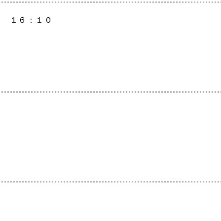
～ １６：１０