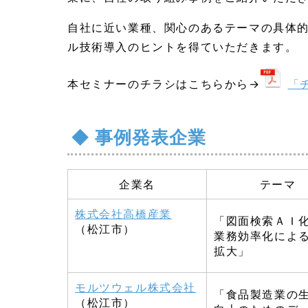
自社に近い業種、関心のあるテーマの具体
ル技術導入のヒントを得ていただきます。
本セミナーのチラシはこちらから→
「チ
事例発表企業
企業名
テーマ
株式会社高橋産業
「図面検索ＡＩ
（松江市）
業務効率化によ
拡大」
モルツウェル株式会社
「食品製造業の
（松江市）