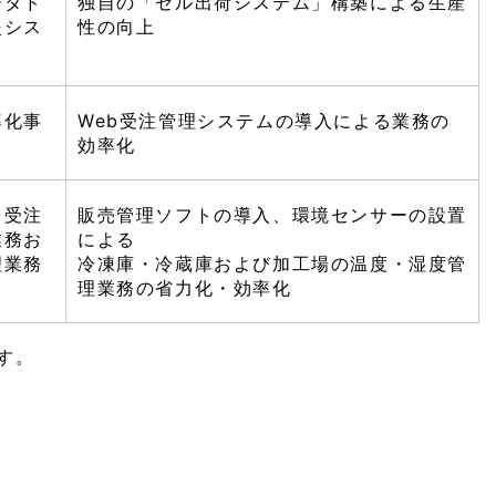
ータド
独自の「セル出荷システム」構築による生産
援シス
性の向上
率化事
Web受注管理システムの導入による業務の
効率化
う受注
販売管理ソフトの導入、環境センサーの設置
業務お
による
理業務
冷凍庫・冷蔵庫および加工場の温度・湿度管
理業務の省力化・効率化
す。