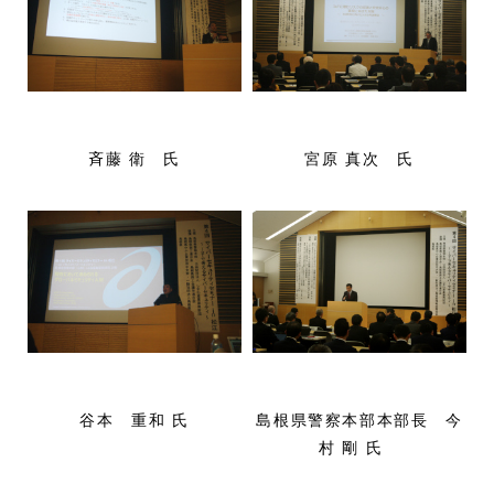
斉藤 衛 氏
宮原 真次 氏
谷本 重和 氏
島根県警察本部本部長 今
村 剛 氏