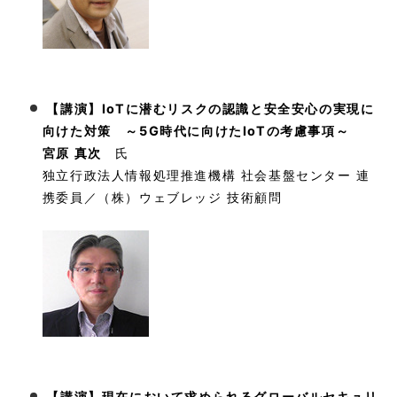
【講演】IoTに潜むリスクの認識と安全安心の実現に
向けた対策 ～5G時代に向けたIoTの考慮事項～
宮原 真次
氏
独立行政法人情報処理推進機構 社会基盤センター 連
携委員／（株）ウェブレッジ 技術顧問
【講演】現在において求められるグローバルセキュリ