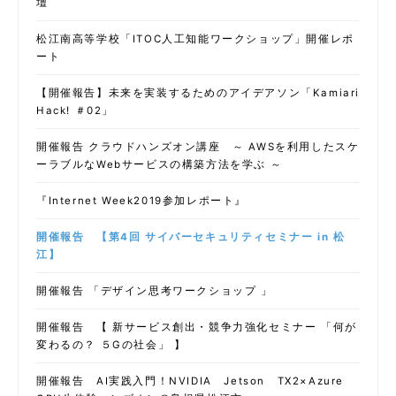
壇
松江南高等学校「ITOC人工知能ワークショップ」開催レポ
ート
【開催報告】未来を実装するためのアイデアソン「Kamiari
Hack! ＃02」
開催報告 クラウドハンズオン講座 ～ AWSを利用したスケ
ーラブルなWebサービスの構築方法を学ぶ ～
『Internet Week2019参加レポート』
開催報告 【第4回 サイバーセキュリティセミナー in 松
江】
開催報告 「デザイン思考ワークショップ 」
開催報告 【 新サービス創出・競争力強化セミナー 「何が
変わるの？ ５Gの社会」 】
開催報告 AI実践入門！NVIDIA Jetson TX2×Azure