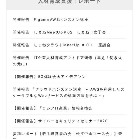
人材育成支援｜レポート
開催報告 Figam×AWSハンズオン講座
開催報告 しまねMeetUp＃02 しまねIT女子会
開催報告 しまねクラウドMeetUp ＃０１ 座談会
開催報告 IT企業人材育成アウトドア研修（集え！焚き火
の元に）
【開催報告】5G体験会＆アイデアソン
開催報告 「クラウドハンズオン講座 ~ AWSを利用したス
ケーラブルなWebサービスの構築方法を学ぶ ~」
【開催報告】「ロシアIT産業」情報交換会
【開催報告】サイバーセキュリティセミナー2020
参加レポート【若手経営者の会「松江中金ユース会」】登