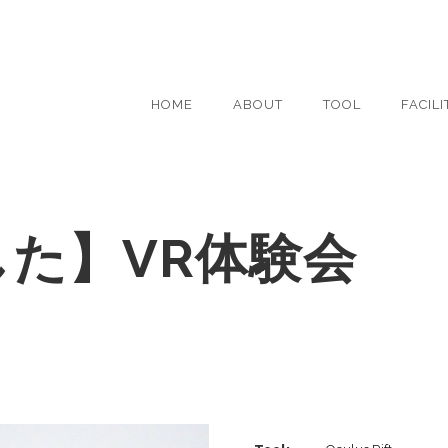
HOME
ABOUT
TOOL
FACILI
た】VR体験会