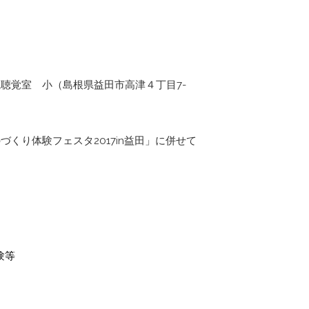
聴覚室 小（島根県益田市高津４丁目7-
くり体験フェスタ2017in益田」に併せて
験等