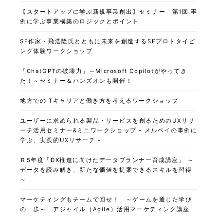
【スタートアップに学ぶ新規事業創出】セミナー 第1回 事
例に学ぶ事業構築のロジックとポイント
SF作家・飛浩隆氏とともに未来を創造するSFプロトタイピ
ング体験ワークショップ
「ChatGPTの破壊力」～Microsoft Copilotがやってき
た！～セミナー＆ハンズオンも開催！
地方でのITキャリアと働き方を考えるワークショップ
ユーザーに求められる製品・サービスを創るためのUXリサ
ーチ活用セミナー&ミニワークショップ - メルペイの事例に
学ぶ、実践的UXリサーチ -
Ｒ5年度「DX推進に向けたデータプランナー育成講座」 ～
データを読み解き、新たな価値を提案できるスキルを習得
～
マーケティングもチームで回せ！ ～ゲームを通じた学び
の一歩～ アジャイル（Agile）活用マーケティング講座