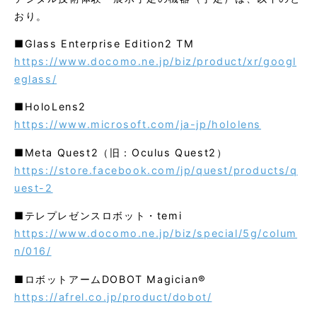
おり。
■Glass Enterprise Edition2 TM
https://www.docomo.ne.jp/biz/product/xr/googl
eglass/
■HoloLens2
https://www.microsoft.com/ja-jp/hololens
■Meta Quest2（旧：Oculus Quest2）
https://store.facebook.com/jp/quest/products/q
uest-2
■テレプレゼンスロボット・temi
https://www.docomo.ne.jp/biz/special/5g/colum
n/016/
■ロボットアームDOBOT Magician®
https://afrel.co.jp/product/dobot/