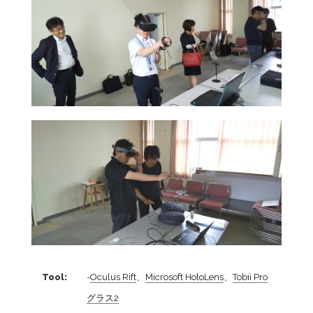
Tool:
-
Oculus Rift
、
Microsoft HoloLens
、
Tobii Pro
グラス2